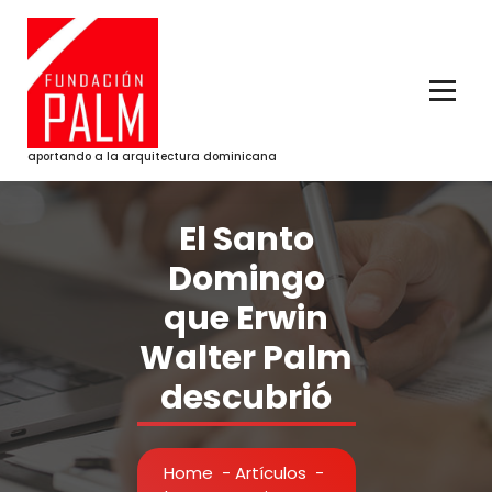
Skip
to
content
aportando a la arquitectura dominicana
El Santo
Domingo
que Erwin
Walter Palm
descubrió
Home
-
Artículos
-