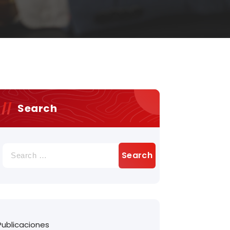
Search
Search
for:
Publicaciones