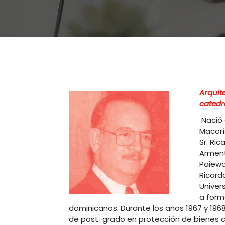
Arquite
catedr
Nació 
Macorís
Sr. Ric
Arment
Paiewo
Ricard
Univer
a form
dominicanos. Durante los años 1967 y 1968
de post-grado en protección de bienes cu