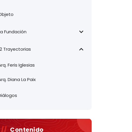
Objeto
La Fundación
12 Trayectorias
Arq. Feris Iglesias
Arq. Diana La Paix
Diálogos
Contenido