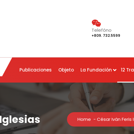
Telefóno
+809. 732.5599
Publicaciones
Objeto
La Fundación
12 Tr
Iglesias
Home
-
César Iván Feris 