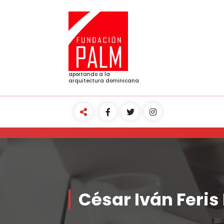
Skip
to
content
aportando a la
arquitectura dominicana
César Iván Feris 