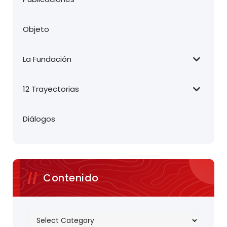
i
n
Objeto
a
t
La Fundación
i
12 Trayectorias
o
n
Diálogos
Contenido
Contenido