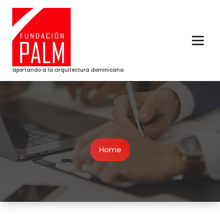
Skip
to
content
aportando a la arquitectura dominicana
Home